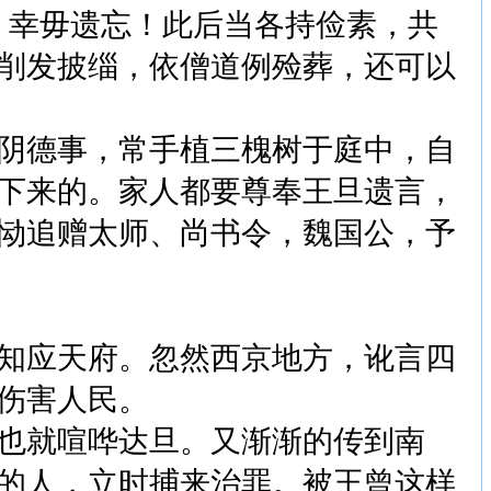
，幸毋遗忘！此后当各持俭素，共
削发披缁，依僧道例殓葬，还可以
阴德事，常手植三槐树于庭中，自
下来的。家人都要尊奉王旦遗言，
恸追赠太师、尚书令，魏国公，予
知应天府。忽然西京地方，讹言四
伤害人民。
也就喧哗达旦。又渐渐的传到南
的人，立时捕来治罪。被王曾这样