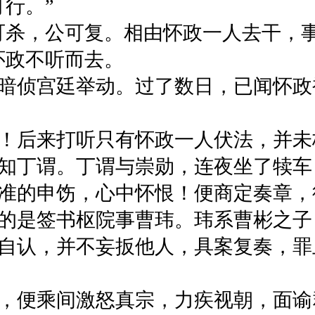
行。”
杀，公可复。相由怀政一人去干，事
怀政不听而去。
侦宫廷举动。过了数日，已闻怀政
后来打听只有怀政一人伏法，并未
知丁谓。丁谓与崇勋，连夜坐了犊车
准的申饬，心中怀恨！便商定奏章，
的是签书枢院事曹玮。玮系曹彬之子
自认，并不妄扳他人，具案复奏，罪
便乘间激怒真宗，力疾视朝，面谕