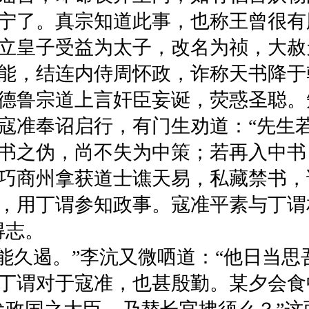
宁了。真宗知道此事，也称王曾很有
立皇子受益为太子，改名为祯，大赦
，结连内侍周怀政，诈称天书降于
德鲁宗道上言奸臣妄诞，荧惑圣聪。
寇准奉诏启行，有门生劝道：“先生
书之伪，尚不失为中策；若再入中书
商州拿获道士谯天易，私藏禁书，
，用丁谓参知政事。寇准平素与丁谓
得志。
久遏。”李沆又微哂道：“他日当思
丁谓对于寇准，也甚殷勤。某夕会食