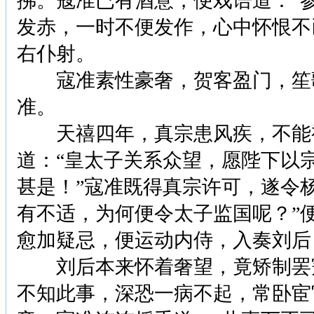
拂。寇准已有酒意，便戏语道：“
发赤，一时不便发作，心中怀恨不
右仆射。
寇准素性豪奢，贺客盈门，笙歌
准。
天禧四年，真宗患风疾，不能视
道：“皇太子关系众望，愿陛下以
甚是！”寇准既得真宗许可，遂令
有不适，为何便令太子监国呢？”
愈加疑忌，便运动内侍，入奏刘后
刘后本来怀着奢望，竟矫制罢寇
不知此事，深恐一病不起，常卧宦