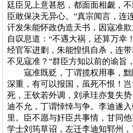
廷臣见上意甚怒，都面面相觑，不
臣敢保决无异心。”真宗闻言，连
讦发朱能怀政伪造天书，因寇准欺
自叹息道：“不遇大祸，还算万幸
经官军进剿，朱能惶惧自杀，连带
不见寇准？”群臣方知以前的谕旨
寇准既贬，丁谓揽权用事，黜陟
深重，有可以报国，虽死不恨！岂
死，王钦若外调，刘承珪亦复失势
迪不允，丁谓悻悻与争。李迪遂入
里。臣不愿与奸臣共事情，甘同他
学士刘筠草诏，左迁李迪知郓州，