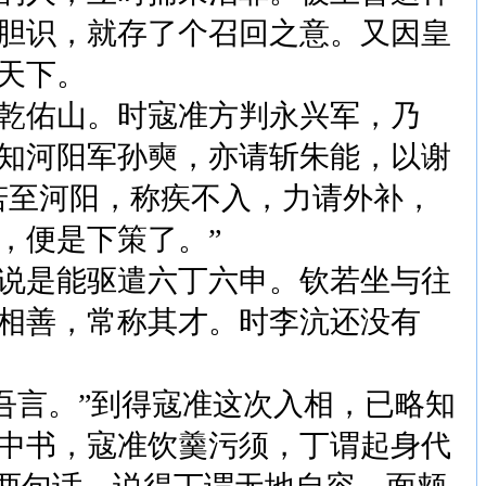
胆识，就存了个召回之意。又因皇
天下。
乾佑山。时寇准方判永兴军，乃
知河阳军孙奭，亦请斩朱能，以谢
若至河阳，称疾不入，力请外补，
，便是下策了。”
说是能驱遣六丁六申。钦若坐与往
相善，常称其才。时李沆还没有
吾言。”到得寇准这次入相，已略知
中书，寇准饮羹污须，丁谓起身代