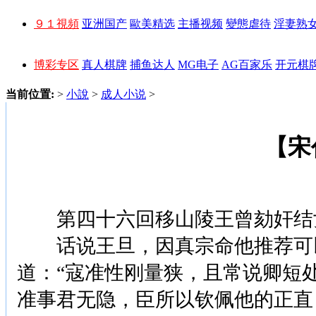
９１視頻
亚洲国产
歐美精选
主播视频
變態虐待
淫妻熟
博彩专区
真人棋牌
捕鱼达人
MG电子
AG百家乐
开元棋
当前位置:
>
小說
>
成人小说
>
【宋
第四十六回移山陵王曾劾奸结
话说王旦，因真宗命他推荐可以
道：“寇准性刚量狭，且常说卿短
准事君无隐，臣所以钦佩他的正直