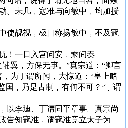
这两句话，说得丁谓无地自容，面颊
动。未几，寇准与向敏中，均加授
中使觇视，极口称扬敏中，不及寇
忧！一日入宫问安，乘间奏
辅翼，方保无事。”真宗道：“卿言
言，为丁谓所闻，大惊道：“皇上略
监国，乃是古制，有何不可？”丁谓
，以李迪、丁谓同平章事。真宗尚
政告知寇准，请寇准竟立太子为