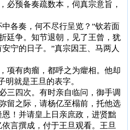
，必预备奏疏数本，伺真宗意旨，
中各奏，何不尽行呈览？”钦若面
折廷争。知节退朝，见了王曾，犹
有安宁的日子。”真宗因王、马两人
，项有肉瘤，都呼之为癯相。他却
子明就是王旦的表字。
必三四次。有时亲自临问，御手调
弥留之际，请杨亿至榻前，托他选
隆恩！并请皇上日亲庶政，进贤黜
亿依言撰成，付于王旦观看。王旦