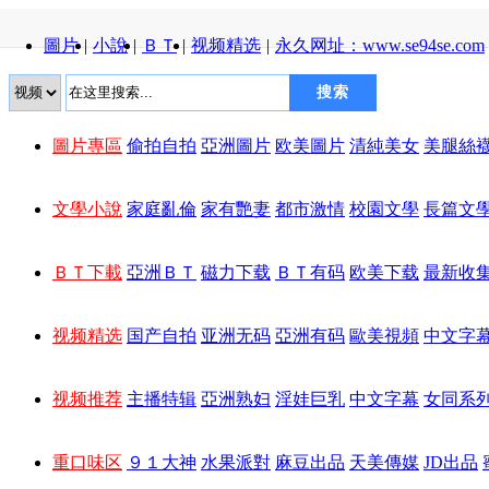
圖片
|
小說
|
ＢＴ
|
视频精选
|
永久网址：
www.se94se.com
搜索
圖片專區
偷拍自拍
亞洲圖片
欧美圖片
清純美女
美腿絲
文學小說
家庭亂倫
家有艷妻
都市激情
校園文學
長篇文
ＢＴ下載
亞洲ＢＴ
磁力下载
ＢＴ有码
欧美下载
最新收
视频精选
国产自拍
亚洲无码
亞洲有码
歐美視頻
中文字
视频推荐
主播特辑
亞洲熟妇
淫娃巨乳
中文字幕
女同系
重口味区
９１大神
水果派對
麻豆出品
天美傳媒
JD出品