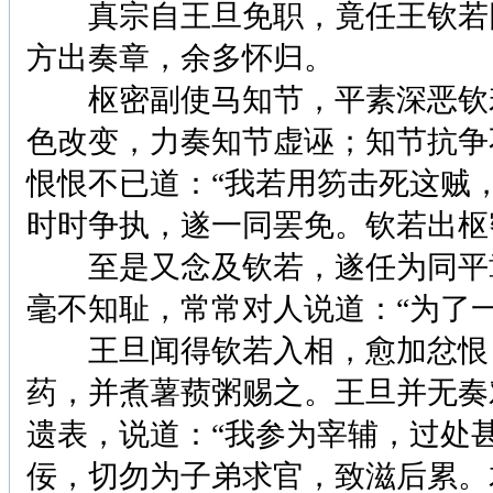
真宗自王旦免职，竟任王钦若同
方出奏章，余多怀归。
枢密副使马知节，平素深恶钦若
色改变，力奏知节虚诬；知节抗争
恨恨不已道：“我若用笏击死这贼
时时争执，遂一同罢免。钦若出枢
至是又念及钦若，遂任为同平章
毫不知耻，常常对人说道：“为了
王旦闻得钦若入相，愈加忿恨；
药，并煮薯蓣粥赐之。王旦并无奏
遗表，说道：“我参为宰辅，过处
佞，切勿为子弟求官，致滋后累。