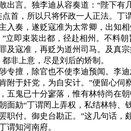
敢出言。独李迪从容奏道：“陛下有
连点首，所以只将怀政一人正法。丁
主入奏，遂贬寇准为太常卿，出知相
！”立即束装出都，径赴相州。不料
罪及寇准，再贬为道州司马。及真宗
，都非上意，尽是刘后的矫制。
专擅，除官也不使李迪预闻。李迪忿
肯附于奸党，为自安计。”便留心伺
，五鬼已十分寥落，惟有林特尚在朝
朝面劾“丁谓罔上弄权，私结林特、
罢职付。御史台勘正。”这几句话，
丁谓知河南府。