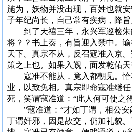
施为，妖物并没出现，百姓也就安
子年纪尚长，自己常有疾病，降旨
到了天禧三年，永兴军巡检朱能
将？？书上奏，有旨迎入禁中。谕
天下。真宗不从，反召寇准入京。
策之上也。如果入觐，面发乾佑天
寇准不能从，竟入都朝见。恰巧
业，以致免相。真宗即命寇准继任
死，笑谓寇准道：“此人何可使之
”寇准道：“才如丁谓，相公安能
丁谓奸邪，因是故交，仍加礼貌。