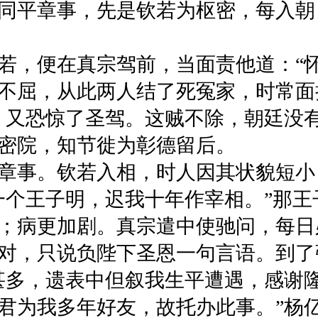
平章事，先是钦若为枢密，每入朝
，便在真宗驾前，当面责他道：“怀
不屈，从此两人结了死冤家，时常面
，又恐惊了圣驾。这贼不除，朝廷没
密院，知节徙为彰德留后。
事。钦若入相，时人因其状貌短小
一个王子明，迟我十年作宰相。”那王
病更加剧。真宗遣中使驰问，每日
对，只说负陛下圣恩一句言语。到了
甚多，遗表中但叙我生平遭遇，感谢
君为我多年好友，故托办此事。”杨