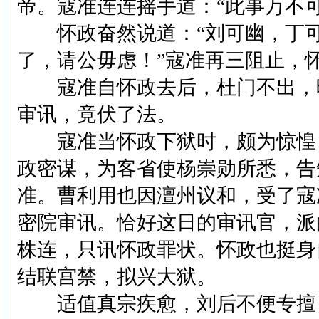
帝。寇准连连摇手道：“此事万不可
怀政奋然说道：“刘可幽，丁可
了，请公毋虑！”寇准再三阻止，
寇准自怀政去后，杜门不出，暗
审讯，竟伏了法。
寇准当怀政下狱时，颇为惊惶！
政密谋，为客省使杨崇勋所悉，告
准。曹利用也因澶州议和，受了寇
密院审讯。恰好这日的审讯官，派
株连，只讯怀政罪状。怀政也挺身
结联宫禁，拟兴大狱。
适值真宗疾愈，刘后不便专擅，