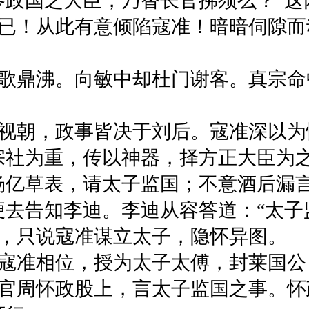
参政国之大臣，乃替长官拂须么？”
已！从此有意倾陷寇准！暗暗伺隙而
鼎沸。向敏中却杜门谢客。真宗命
朝，政事皆决于刘后。寇准深以为
宗社为重，传以神器，择方正大臣为之
杨亿草表，请太子监国；不意酒后漏
便去告知李迪。李迪从容答道：“太子
，只说寇准谋立太子，隐怀异图。
准相位，授为太子太傅，封莱国公
官周怀政股上，言太子监国之事。怀