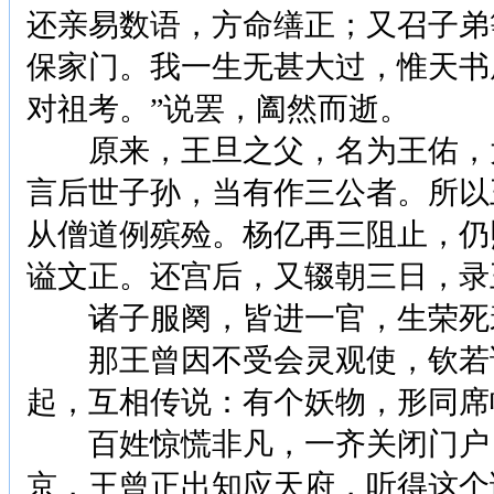
还亲易数语，方命缮正；又召子弟
保家门。我一生无甚大过，惟天书
对祖考。”说罢，阖然而逝。
原来，王旦之父，名为王佑，太
言后世子孙，当有作三公者。所以
从僧道例殡殓。杨亿再三阻止，仍
谥文正。还宫后，又辍朝三日，录
诸子服阕，皆进一官，生荣死
那王曾因不受会灵观使，钦若说
起，互相传说：有个妖物，形同席
百姓惊慌非凡，一齐关闭门户，
京，王曾正出知应天府，听得这个