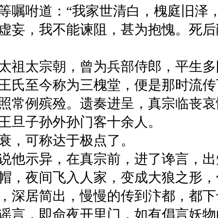
等嘱咐道：“我家世清白，槐庭旧泽
虚妄，我不能谏阻，甚为抱愧。死后
祖太宗朝，曾为兵部侍郎，平生多
王氏至今称为三槐堂，便是那时流传
照常例殡殓。遗奏进呈，真宗临丧哀
王旦子孙外孙门客十余人。
衰，可称达于极点了。
他示异，在真宗前，进了谗言，出
帽，夜间飞入人家，变成大狼之形，
深居简出，慢慢的传到汴都，都下
谣言，即命夜开里门，如有倡言妖物