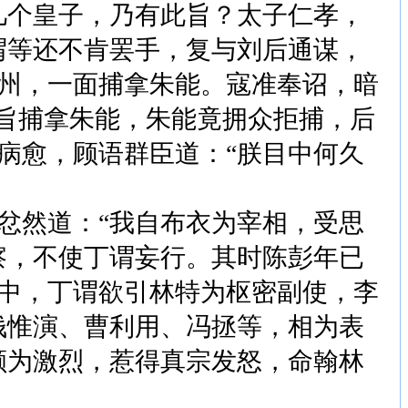
几个皇子，乃有此旨？太子仁孝，
谓等还不肯罢手，复与刘后通谋，
州，一面捕拿朱能。寇准奉诏，暗
朝旨捕拿朱能，朱能竟拥众拒捕，后
病愈，顾语群臣道：“朕目中何久
然道：“我自布衣为宰相，受思
察，不使丁谓妄行。其时陈彭年已
中，丁谓欲引林特为枢密副使，李
钱惟演、曹利用、冯拯等，相为表
颇为激烈，惹得真宗发怒，命翰林