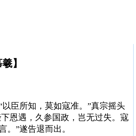
慕羲】
以臣所知，莫如寇准。”真宗摇头
陛下恩遇，久参国政，岂无过失。寇
言。”遂告退而出。