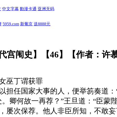
女
中文字幕
動漫卡通
亚洲无码
牌
5959.com
新葡京
送8888元
代宫闱史】【46】【作者：许
女巫丁谓获罪
担任国家大事的人，便举笏奏道：“
处。卿何故一再荐？”王旦道：“臣蒙
，屡次保荐。他人非臣所知，不敢妄