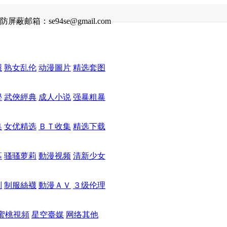
防屏蔽邮箱：se94se@gmail.com
襪
熟女乱伦
动漫圖片
精选套图
學
武俠經典
成人小说
强暴粗暴
集
女优精选
ＢＴ收集
精选下载
幕
骚骚萝莉
動漫视频
清新少女
列
制服絲襪
動漫ＡＶ
３级伦理
蜜桃視頻
星空臺媒
网络其他